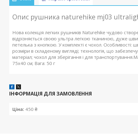
Опис рушника naturehike mj03 ultralig
Нова колекція легких рушників Naturehike чудово створе
відрізняється своєю ультра легкою тканиною, дуже швид
петелька з кнопкою. У комплекті є чохол. Особливості: ш
розміри в складеному вигляді; технологія, що забезпечу
матеріал; чохол для зберігання і для транспортування.Ма
75х40 см; Вага: 50 г
ІНФОРМАЦІЯ ДЛЯ ЗАМОВЛЕННЯ
Ціна:
450 ₴