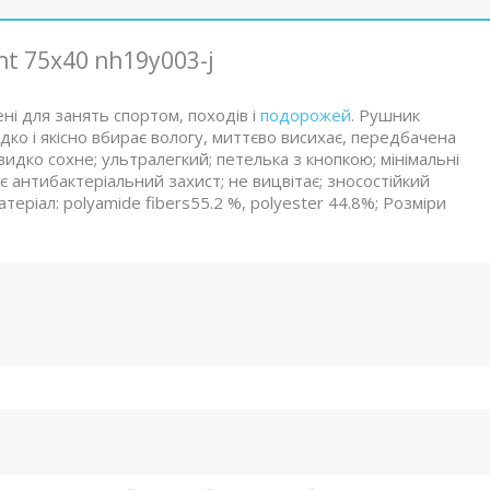
ht 75х40 nh19y003-j
ні для занять спортом, походів і
подорожей
. Рушник
ко і якісно вбирає вологу, миттєво висихає, передбачена
видко сохне; ультралегкий; петелька з кнопкою; мінімальні
є антибактеріальний захист; не вицвітає; зносостійкий
теріал: polyamide fibers55.2 %, polyester 44.8%; Розміри