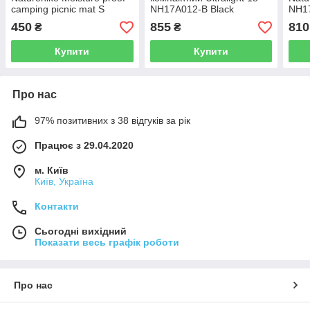
camping picnic mat S
NH17A012-B Black
NH17
1200х700 мм NH17D050-B
450
855
810
₴
₴
black
Купити
Купити
Про нас
97% позитивних з 38 відгуків за рік
Працює з 29.04.2020
м. Київ
Київ, Україна
Контакти
Сьогодні вихідний
Показати весь графік роботи
Про нас