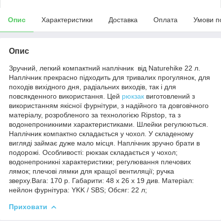
Опис
Характеристики
Доставка
Оплата
Умови п
Опис
Зручний, легкий компактний наплічник від Naturehike 22 л.
Наплічник прекрасно підходить для тривалих прогулянок, для
походів вихідного дня, радіальних виходів, так і для
повсякденного використання. Цей
рюкзак
виготовлений з
використанням якісної фурнітури, з надійного та довговічного
матеріалу, розробленого за технологією Ripstop, та з
водонепроникними характеристиками. Шлейки регулюються.
Наплічник компактно складається у чохол. У складеному
вигляді займає дуже мало місця. Наплічник зручно брати в
подорожі. Особливості: рюкзак складається у чохол;
водонепроникні характеристики; регулювання плечових
лямок; плечові лямки для кращої вентиляції; ручка
зверху.Вага: 170 р. Габарити: 48 х 26 х 19 див. Матеріал:
нейлон фурнітура: YKK / SBS; Обсяг: 22 л;
Приховати