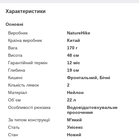
Характеристики
Основні
Виробник
NatureHike
Країна виробник
Китай
Вага
170 г
Висота
48 см
Гарантійний термін
12 міс
Глибина
19 см
Кишені
Фронтальний, Бічні
Кількість лямок
2
Матеріал
Нейлон
Об`єм
22 л
Особливості рюкзака
Водовідштовхувальне
просочення
За типом конструкції
М'який
Стать
Унісекс
Стан
Новий