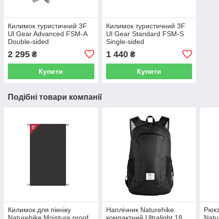
Килимок туристичний 3F
Килимок туристичний 3F
Ul Gear Advanced FSM-A
Ul Gear Standard FSM-S
Double-sided
Single-sided
2 295
1 440
₴
₴
Купити
Купити
Подібні товари компанії
Килимок для пікніку
Наплічник Naturehike
Рюкз
Naturehike Moisture proof
компактний Ultralight 18
Natu