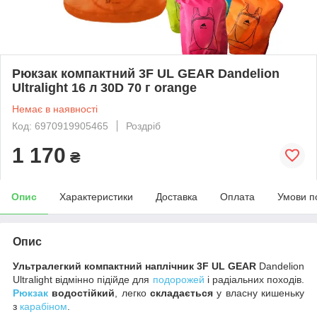
Рюкзак компактний 3F UL GEAR Dandelion
Ultralight 16 л 30D 70 г orange
Немає в наявності
Код: 6970919905465
Роздріб
1 170
₴
Опис
Характеристики
Доставка
Оплата
Умови п
Опис
Ультралегкий компактний наплічник 3F UL GEAR
Dandelion
Ultralight відмінно підійде для
подорожей
і радіальних походів.
Рюкзак
водостійкий
, легко
складається
у власну кишеньку
з
карабіном
.