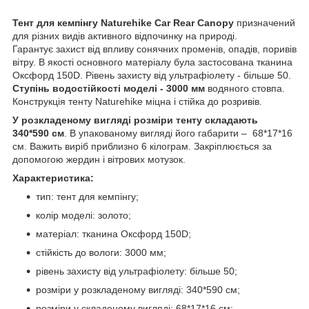
Тент для кемпінгу Naturehike Car Rear Canopy
призначений
для різних видів активного відпочинку на природі.
Гарантує захист від впливу сонячних променів, опадів, поривів
вітру. В якості основного матеріалу була застосована тканина
Оксфорд 150D. Рівень захисту від ультрафіолету - більше 50.
Ступінь водостійкості моделі - 3000 мм
водяного стовпа.
Конструкція тенту Naturehike міцна і стійка до розривів.
У розкладеному вигляді розміри тенту складають
340*590 см
. В упакованому вигляді його габарити – 68*17*16
см. Важить виріб приблизно 6 кілограм. Закріплюється за
допомогою жердин і вітрових мотузок.
Характеристика:
тип: тент для кемпінгу;
колір моделі: золото;
матеріал: тканина Оксфорд 150D;
стійкість до вологи: 3000 мм;
рівень захисту від ультрафіолету: більше 50;
розміри у розкладеному вигляді: 340*590 см;
розміри у складеному вигляді: 68*17*16 см;