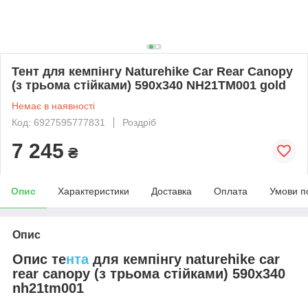
Тент для кемпінгу Naturehike Car Rear Canopy
(з трьома стійками) 590х340 NH21TM001 gold
Немає в наявності
Код: 6927595777831
Роздріб
7 245
₴
Опис
Характеристики
Доставка
Оплата
Умови п
Опис
Опис те
нта
для кемпінгу naturehike car
rear canopy (з трьома стійками) 590х340
nh21tm001