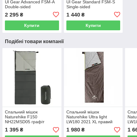
Ul Gear Advanced FSM-A
Ul Gear Standard FSM-S
Double-sided
Single-sided
2 295
1 440
₴
₴
Купити
Купити
Подібні товари компанії
Спальний мішок
Спальний мішок
Спал
Naturehike F150
Naturehike Ultra light
Natur
NH22MSD05 графіт
LW180 2021 XL правий
LW18
NH21MSD09 коричневий
пра
1 395
1 980
1 6
₴
₴
shad