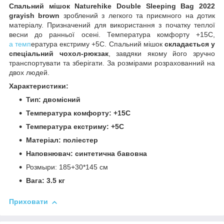
Спальний мішок Naturehike Double Sleeping Bag 2022
grayish brown
зроблений з легкого та приємного на дотик
матеріалу. Призначений для використання з початку теплої
весни до ранньої осені. Температура комфорту +15С,
а темп
ература екстриму +5С. Спальний мішок
складається у
спеціальний чохол-рюкзак
, завдяки якому його зручно
транспортувати та зберігати. За розмірами розрахованний на
двох людей.
Характеристики:
Тип: двомісний
Температура комфорту: +15С
Температура екстриму: +5С
Матеріал: поліестер
Наповнювач: синтетична бавовна
Розмыри: 185+30*145 см
Вага: 3.5 кг
Приховати