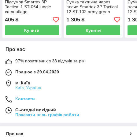
Підсумок Smartex 3P
Сумка тактична через
Сумк
Tactical 1 ST-064 jungle
плече Smartex 3P Tactical
плеч
camouflage
12 ST-102 army green
12 S
405
1 305
1 3
₴
₴
Купити
Купити
Про нас
97% позитивних з 38 відгуків за рік
Працює з 29.04.2020
м. Київ
Київ, Україна
Контакти
Сьогодні вихідний
Показати весь графік роботи
Про нас