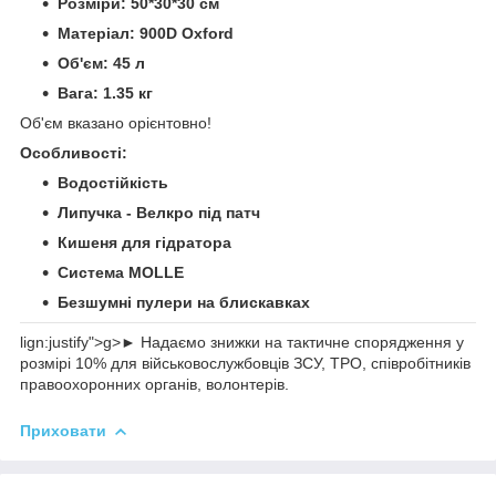
Розміри: 50*30*30 см
Матеріал: 900D Oxford
Об'єм: 45 л
Вага: 1.35 кг
Об'єм вказано орієнтовно!
Особливості:
Водостійкість
Липучка - Велкро під патч
Кишеня для гідратора
Система MOLLE
Безшумні пулери на блискавках
lign:justify">g>► Надаємо знижки на тактичне спорядження у
розмірі 10% для військовослужбовців ЗСУ, ТРО, співробітників
правоохоронних органів, волонтерів.
Приховати