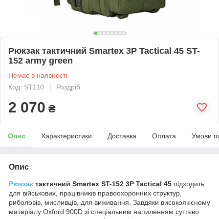
Рюкзак тактичний Smartex 3P Tactical 45 ST-
152 army green
Немає в наявності
Код: ST110
Роздріб
2 070
₴
Опис
Характеристики
Доставка
Оплата
Умови п
Опис
Рюкзак
тактичний Smartex ST-152 3P Tactical 45
підходить
для військових, працівників правоохоронних структур,
риболовів, мисливців, для виживання. Завдяки високоякісному
матеріалу Oxford 900D зі спеціальним напиленням суттєво