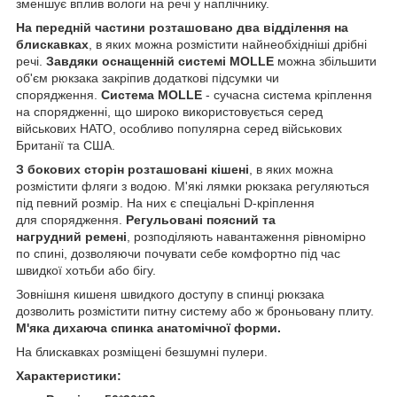
зменшує вплив вологи на речі у наплічнику.
На передній частини розташовано два відділення на
блискавках
, в яких можна розмістити найнеобхідніші дрібні
речі.
Завдяки оснащенній системі MOLLE
можна збільшити
об'єм рюкзака закріпив додаткові підсумки чи
спорядження.
Система MOLLE
- сучасна система кріплення
на спорядженні, що широко використовується серед
військових НАТО, особливо популярна серед військових
Британії та США.
З бокових сторін розташовані кішені
, в яких можна
розмістити фляги з водою. М'які лямки рюкзака регуляються
під певний розмір. На них є спеціальні D-кріплення
для спорядження.
Регульовані поясний та
нагрудний ремені
, розподіляють навантаження рівномірно
по спині, дозволяючи почувати себе комфортно під час
швидкої хотьби або бігу.
Зовнішня кишеня швидкого доступу в спинці рюкзака
дозволить розмістити питну систему або ж броньовану плиту.
М'яка дихаюча спинка анатомічної форми.
На блискавках розміщені безшумні пулери.
Характеристики: