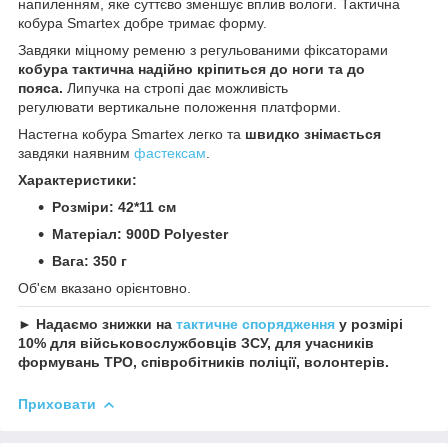
напиленням, яке суттєво зменшує вплив вологи. Тактична
кобура Smartex добре тримає форму.
Завдяки міцному ременю з регульованими фіксаторами
кобура тактична надійно кріпиться до ноги та до
пояса.
Липучка на стропі дає можливість
регулювати вертикальне положення платформи.
Настегна кобура Smartex
легко та
швидко знімається
завдяки наявним
фастексам
.
Характеристики:
Розміри: 42*11 см
Матеріал: 900D Polyester
Вага: 350 г
Об'єм вказано орієнтовно.
► Надаємо знижки на
тактичне спорядження
у розмірі
10% для військовослужбовців ЗСУ, для учасників
формувань ТРО, співробітників поліції, волонтерів.
Приховати