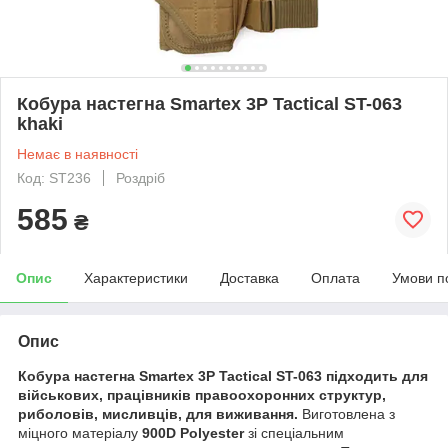
Кобура настегна Smartex 3P Tactical ST-063
khaki
Немає в наявності
Код: ST236
Роздріб
585
₴
Опис
Характеристики
Доставка
Оплата
Умови п
Опис
Кобура настегна Smartex 3P Tactical ST-063
підходить для
військових, працівників правоохоронних структур,
риболовів, мисливців, для виживання.
Виготовлена з
міцного матеріалу
900D Polyester
зі спеціальним