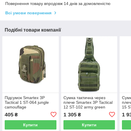
Повернення товару впродовж 14 днів за домовленістю
Всі умови повернення
Подібні товари компанії
Підсумок Smartex 3P
Сумка тактична через
Сумк
Tactical 1 ST-064 jungle
плече Smartex 3P Tactical
плеч
camouflage
12 ST-102 army green
15 S
405
1 305
1 9
₴
₴
Купити
Купити