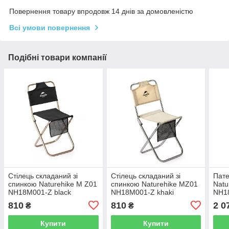
Повернення товару впродовж 14 днів за домовленістю
Всі умови повернення
Подібні товари компанії
Стілець складаний зі
Стілець складаний зі
Пате
спинкою Naturehike M Z01
спинкою Naturehike MZ01
Natu
NH18M001-Z black
NH18M001-Z khaki
NH18
810
810
2 0
₴
₴
Купити
Купити