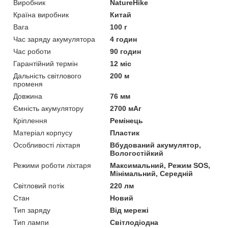
Виробник
NatureHike
Країна виробник
Китай
Вага
100 г
Час заряду акумулятора
4 годин
Час роботи
90 годин
Гарантійний термін
12 міс
Дальність світлового
200 м
променя
Довжина
76 мм
Ємність акумулятору
2700 мАг
Кріплення
Ремінець
Матеріал корпусу
Пластик
Особливості ліхтаря
Вбудований акумулятор,
Вологостійкий
Режими роботи ліхтаря
Максимальний, Режим SOS,
Мінімальний, Середній
Світловий потік
220 лм
Стан
Новий
Тип заряду
Від мережі
Тип лампи
Світлодіодна