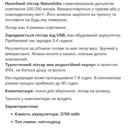
Налобний ліхтар Naturehike
з максимальною дальністю
освітлення 100-200 метрів. Використовується у туризмі або у
повсякденному житті. Його можнна закріпити на триногу та
поставити на будь-яку поверхню.
Ліхтар має 4 режими освітлення.
Заряджається ліхтар від USB
, має вбудований акумулятор.
Приблизний час зарядки 3-4 години.
Регулюється за об'ємом голови та має легку вагу. Зручний у
використанні. Можна носити у кишені, оскільки досить
компактний.
Туристичний ліхтар має водостійкий корпус
із захистом
IP54, не боїться дощу та вологи.
Без підзарядки може пропрацювати 7-8 годин. В економному
режимі працює приблизно до 90 годин.
Комплектація:
чохол для зберігання, ліхтар на резинці.
Тринога у комплектацію не входить.
Характеристики:
Ємність акумулятора: 2700 mAh
Тип лампи: світлодіод