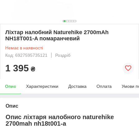
Ліхтар налобний Naturehike 2700mAh
NH18T001-A помаранчевий
Немає в наявності
Код: 6927595735121
Роздріб
1 395
₴
Опис
Характеристики
Доставка
Оплата
Умови п
Опис
Опис ліхтаря налобного naturehike
2700mah nh18t001-a