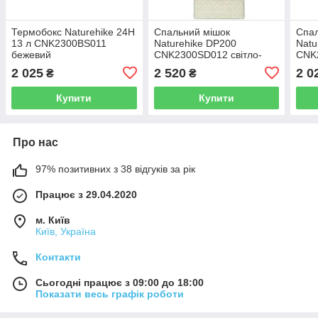
Термобокс Naturehike 24H
Спальний мішок
Спал
13 л CNK2300BS011
Naturehike DP200
Natu
бежевий
CNK2300SD012 світло-
CNK2
зелений
зел
2 025
2 520
2 0
₴
₴
Купити
Купити
Про нас
97% позитивних з 38 відгуків за рік
Працює з 29.04.2020
м. Київ
Київ, Україна
Контакти
Сьогодні працює з 09:00 до 18:00
Показати весь графік роботи