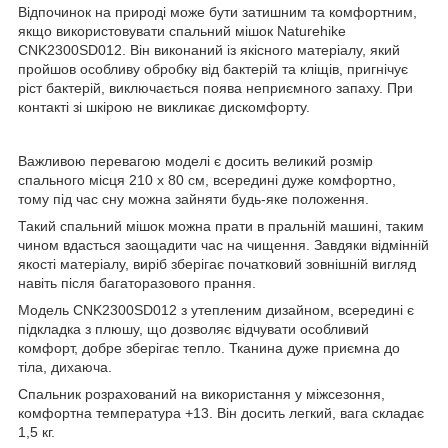
Відпочинок на природі може бути затишним та комфортним,
якщо використовувати спальний мішок Naturehike
CNK2300SD012. Він виконаний із якісного матеріалу, який
пройшов особливу обробку від бактерій та кліщів, пригнічує
ріст бактерій, виключається поява неприємного запаху. При
контакті зі шкірою не викликає дискомфорту.
Важливою перевагою моделі є досить великий розмір
спального місця 210 x 80 см, всередині дуже комфортно,
тому під час сну можна зайняти будь-яке положення.
Такий спальний мішок можна прати в пральній машині, таким
чином вдасться заощадити час на чищення. Завдяки відмінній
якості матеріалу, виріб зберігає початковий зовнішній вигляд
навіть після багаторазового прання.
Модель CNK2300SD012 з утепленим дизайном, всередині є
підкладка з плюшу, що дозволяє відчувати особливий
комфорт, добре зберігає тепло. Тканина дуже приємна до
тіла, дихаюча.
Спальник розрахований на використання у міжсезоння,
комфортна температура +13. Він досить легкий, вага складає
1,5 кг.