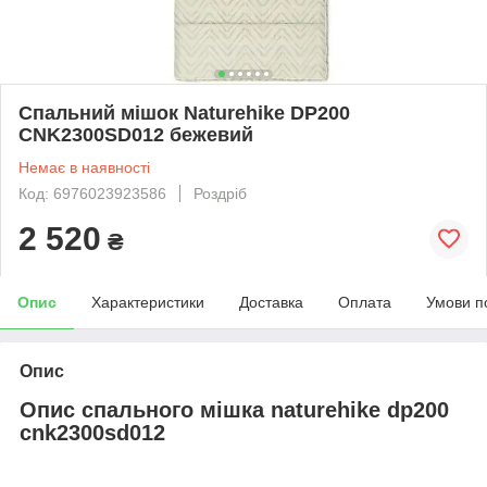
Спальний мішок Naturehike DP200
CNK2300SD012 бежевий
Немає в наявності
Код: 6976023923586
Роздріб
2 520
₴
Опис
Характеристики
Доставка
Оплата
Умови п
Опис
Опис спального мішка naturehike dp200
cnk2300sd012