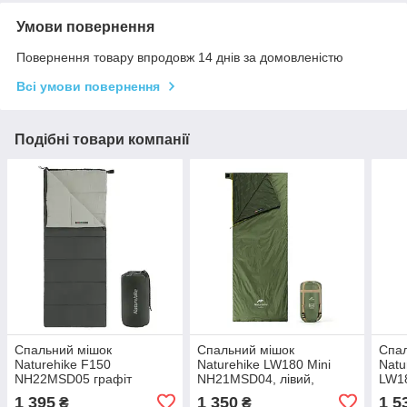
Умови повернення
Повернення товару впродовж 14 днів за домовленістю
Всі умови повернення
Подібні товари компанії
Спальний мішок
Спальний мішок
Спал
Naturehike F150
Naturehike LW180 Mini
Natur
NH22MSD05 графіт
NH21MSD04, лівий,
LW1
темно-зелений
NH2
1 395
1 350
1 5
₴
₴