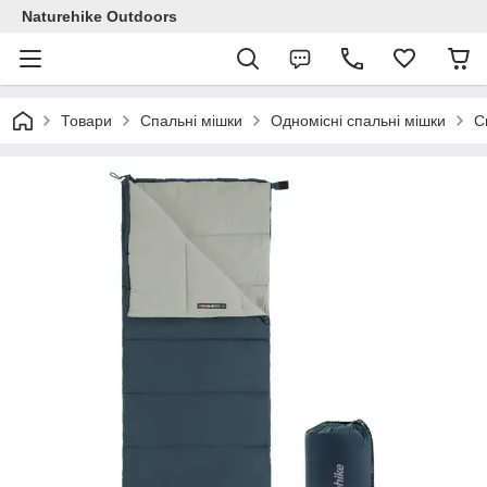
Naturehike Outdoors
Товари
Спальні мішки
Одномісні спальні мішки
С