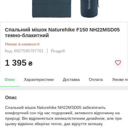
Спальний мішок Naturehike F150 NH22MSD05
темно-блакитний
Немає в наявності
Код: 6927595797761
Роздріб
1 395
₴
Опис
Характеристики
Доставка
Оплата
Умови п
Опис
Спальний мішок Naturehike NH22MSD05 забезпечить
комфортний сон під час подорожей, активного відпочинку на
природі. Він відрізняється мінімалістичним дизайном, але при
цьому відмінно зберігає тепло, дає відчуття затишку.