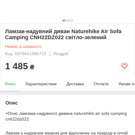
Ламзак-надувний диван Naturehike Air Sofa
Camping CNH22DZ022 світло-зелений
Немає в наявності
Код: 6975641886723
Роздріб
1 485
₴
Опис
Характеристики
Доставка
Оплата
Умови п
Опис
>Опис ламзака-надувного дивана naturehike air sofa camping
cnh22dz022
Ламзак є надувним мішком для відпочинку на природі в літній