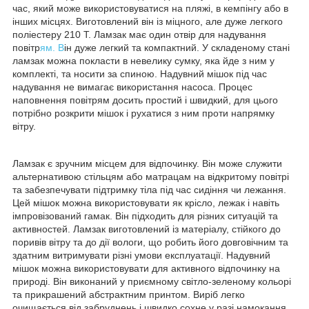
час, який може використовуватися на пляжі, в кемпінгу або в
інших місцях. Виготовлений він із міцного, але дуже легкого
поліестеру 210 Т. Ламзак має один отвір для надування
повітр
ям. В
ін дуже легкий та компактний. У складеному стані
ламзак можна покласти в невелику сумку, яка йде з ним у
комплекті, та носити за спиною. Надувний мішок під час
надування не вимагає використання насоса. Процес
наповнення повітрям досить простий і швидкий, для цього
потрібно розкрити мішок і рухатися з ним проти напрямку
вітру.
Ламзак є зручним місцем для відпочинку. Він може служити
альтернативою стільцям або матрацам на відкритому повітрі
та забезпечувати підтримку тіла під час сидіння чи лежання.
Цей мішок можна використовувати як крісло, лежак і навіть
імпровізований гамак. Він підходить для різних ситуацій та
активностей. Ламзак виготовлений із матеріалу, стійкого до
поривів вітру та до дії вологи, що робить його довговічним та
здатним витримувати різні умови експлуатації. Надувний
мішок можна використовувати для активного відпочинку на
природі. Він виконаний у приємному світло-зеленому кольорі
та прикрашений абстрактним принтом. Виріб легко
очищається від забруднень і швидко сохне у разі намокання.