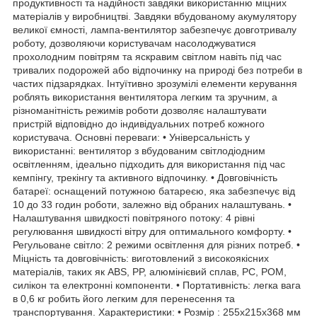
продуктивності та надійності завдяки використанню міцних
матеріалів у виробництві. Завдяки вбудованому акумулятору
великої ємності, лампа-вентилятор забезпечує довготривалу
роботу, дозволяючи користувачам насолоджуватися
прохолодним повітрям та яскравим світлом навіть під час
тривалих подорожей або відпочинку на природі без потреби в
частих підзарядках. Інтуїтивно зрозумілі елементи керування
роблять використання вентилятора легким та зручним, а
різноманітність режимів роботи дозволяє налаштувати
пристрій відповідно до індивідуальних потреб кожного
користувача. Основні переваги: • Універсальність у
використанні: вентилятор з вбудованим світлодіодним
освітленням, ідеально підходить для використання під час
кемпінгу, трекінгу та активного відпочинку. • Довговічність
батареї: оснащений потужною батареєю, яка забезпечує від
10 до 33 годин роботи, залежно від обраних налаштувань. •
Налаштування швидкості повітряного потоку: 4 рівні
регулювання швидкості вітру для оптимального комфорту. •
Регульоване світло: 2 режими освітлення для різних потреб. •
Міцність та довговічність: виготовлений з високоякісних
матеріалів, таких як ABS, PP, алюмінієвий сплав, PC, POM,
силікон та електронні компоненти. • Портативність: легка вага
в 0,6 кг робить його легким для перенесення та
транспортування. Характеристики: • Розмір : 255х215х368 мм