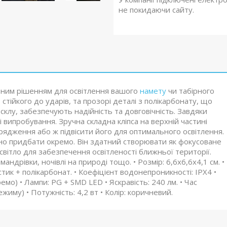
не покидаючи сайту.
льним рішенням для освітлення вашого
намету
чи табірного
 стійкого до ударів, та прозорі деталі з полікарбонату, що
склу, забезпечують надійність та довговічність. Завдяки
і випробування. Зручна складна кліпса на верхній частині
орядження або ж підвісити його для оптимального освітлення.
бно придбати окремо. Він здатний створювати як фокусоване
е світло для забезпечення освітленості ближньої території.
андрівки, ночівлі на природі тощо. • Розмір: 6,6х6,6х4,1 см. •
астик + полікарбонат. • Коефіцієнт водонепроникності: IPX4 •
о) • Лампи: PG + SMD LED • Яскравість: 240 лм. • Час
жиму) • Потужність: 4,2 вт • Колір: коричневий.