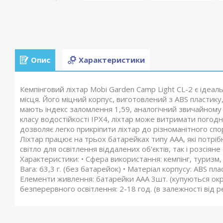
Опис
Характеристики
Кемпінговий ліхтар Mobi Garden Camp Light CL-2 є ідеа
місця. Його міцний корпус, виготовлений з ABS пластику,
мають індекс заломлення 1,59, аналогічний звичайному 
класу водостійкості IPX4, ліхтар може витримати погодн
дозволяє легко прикріпити ліхтар до різноманітного сп
Ліхтар працює на трьох батарейках типу ААА, які потрі
світло для освітлення віддалених об'єктів, так і розсіян
Характеристики: • Сфера використання: кемпінг, туризм, м
Вага: 63,3 г. (без батарейок) • Матеріал корпусу: ABS пл
Елементи живлення: батарейки ААА 3шт. (купуються окрем
безперервного освітлення: 2-18 год. (в залежності від ре