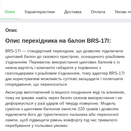
Опис
Характеристики
Доставка
Оплата
Умови п
Опис
Опис перехідника на балон BRS-17I:
BRS-17I — стандартний перехідник, що дозволяє підключити
цанговий балон до газового пристрою, оснащеного різьбовим
з'єднанням. Перевагою використання цангових балонів є їх
нижча вартість і компактні габарити у порівнянні з
газгольдерами з різьбовим з'єднанням, тому адаптер BRS-17I
дає користувачеві можливість суттєво заощадити і полегшити
спорядження, що переноситься.
Аксесуар виготовлений із міцного поєднання міді та алюмінію,
тому не іржавіє навіть через безліч сезонів використання і не
деформується у разі ударів об тверду поверхню. Модель
сумісна з цанговим балоном ємністю 220 грамів і дозволяє
підключити його до туристичного пальника або переносної
лампи, щоб підвищити рівень комфорту під час тривалого
перебування у польових умовах.