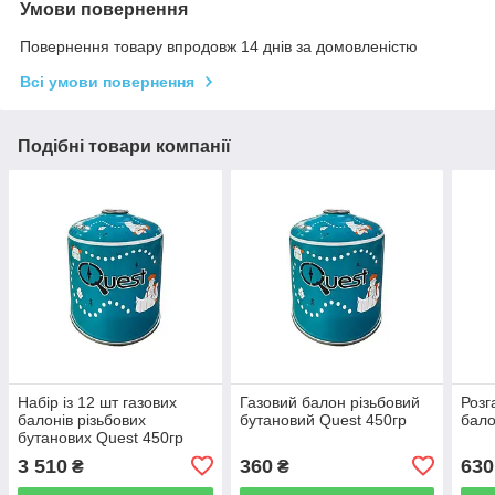
Умови повернення
Повернення товару впродовж 14 днів за домовленістю
Всі умови повернення
Подібні товари компанії
Набір із 12 шт газових
Газовий балон різьбовий
Розг
балонів різьбових
бутановий Quest 450гр
бало
бутанових Quest 450гр
3 510
360
630
₴
₴