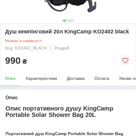
Душ кемпінговий 20л KingCamp KO2402 black
Немає в наявності
Код: KO2402_BLACK
Роздріб
990
₴
Опис
Характеристики
Доставка
Оплата
Умови п
Опис
Опис портативного душу KingCamp
Portable Solar Shower Bag 20L
Портативний душ KingCamp Portable Solar Shower Bag