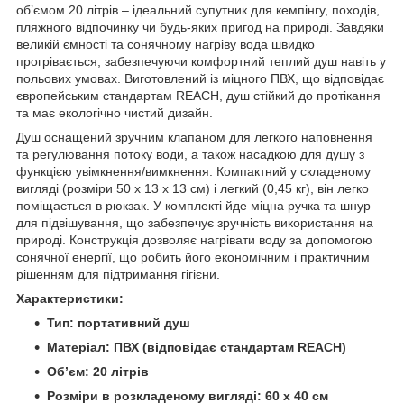
об’ємом 20 літрів – ідеальний супутник для кемпінгу, походів,
пляжного відпочинку чи будь-яких пригод на природі. Завдяки
великій ємності та сонячному нагріву вода швидко
прогрівається, забезпечуючи комфортний теплий душ навіть у
польових умовах. Виготовлений із міцного ПВХ, що відповідає
європейським стандартам REACH, душ стійкий до протікання
та має екологічно чистий дизайн.
Душ оснащений зручним клапаном для легкого наповнення
та регулювання потоку води, а також насадкою для душу з
функцією увімкнення/вимкнення. Компактний у складеному
вигляді (розміри 50 x 13 x 13 см) і легкий (0,45 кг), він легко
поміщається в рюкзак. У комплекті йде міцна ручка та шнур
для підвішування, що забезпечує зручність використання на
природі. Конструкція дозволяє нагрівати воду за допомогою
сонячної енергії, що робить його економічним і практичним
рішенням для підтримання гігієни.
Характеристики:
Тип: портативний душ
Матеріал: ПВХ (відповідає стандартам REACH)
Об’єм: 20 літрів
Розміри в розкладеному вигляді: 60 x 40 см