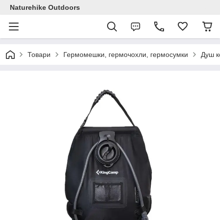
Naturehike Outdoors
Товари
Гермомешки, гермочохли, гермосумки
Душ к