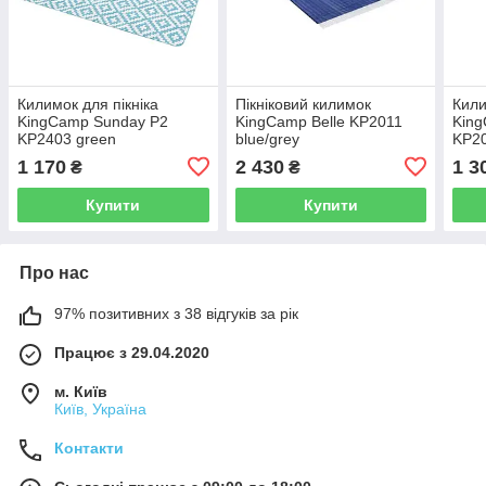
Килимок для пікніка
Пікніковий килимок
Кили
KingCamp Sunday P2
KingCamp Belle KP2011
King
KP2403 green
blue/grey
KP20
1 170
2 430
1 3
₴
₴
Купити
Купити
Про нас
97% позитивних з 38 відгуків за рік
Працює з 29.04.2020
м. Київ
Київ, Україна
Контакти