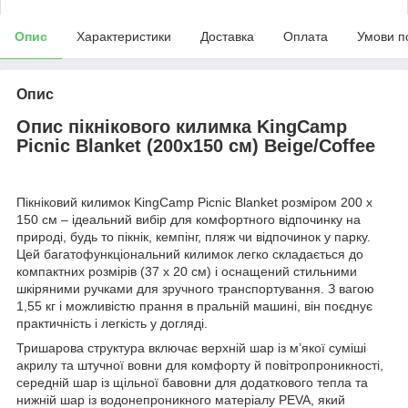
Опис
Характеристики
Доставка
Оплата
Умови п
Опис
Опис пікнікового килимка KingCamp
Picnic Blanket (200x150 см) Beige/Coffee
Пікніковий килимок KingCamp Picnic Blanket розміром 200 x
150 см – ідеальний вибір для комфортного відпочинку на
природі, будь то пікнік, кемпінг, пляж чи відпочинок у парку.
Цей багатофункціональний килимок легко складається до
компактних розмірів (37 x 20 см) і оснащений стильними
шкіряними ручками для зручного транспортування. З вагою
1,55 кг і можливістю прання в пральній машині, він поєднує
практичність і легкість у догляді.
Тришарова структура включає верхній шар із м’якої суміші
акрилу та штучної вовни для комфорту й повітропроникності,
середній шар із щільної бавовни для додаткового тепла та
нижній шар із водонепроникного матеріалу PEVA, який