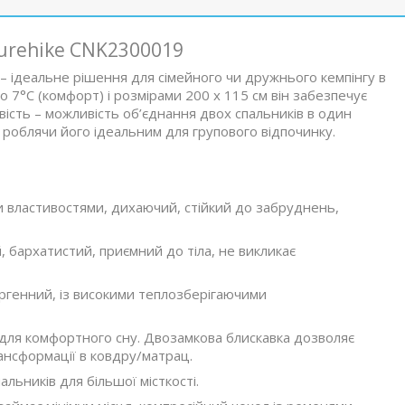
urehike CNK2300019
– ідеальне рішення для сімейного чи дружнього кемпінгу в
 7°C (комфорт) і розмірами 200 x 115 см він забезпечує
вість – можливість об’єднання двох спальників в один
 роблячи його ідеальним для групового відпочинку.
и властивостями, дихаючий, стійкий до забруднень,
ий, бархатистий, приємний до тіла, не викликає
лергенний, із високими теплозберігаючими
 для комфортного сну. Двозамкова блискавка дозволяє
ансформації в ковдру/матрац.
альників для більшої місткості.