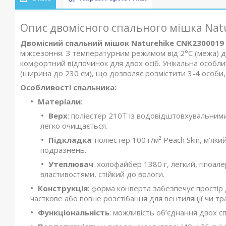
Опис двомісного спального мішка Nat
Двомісний спальний мішок Naturehike CNK2300019
міжсезоння. З температурним режимом від 2°C (межа) до
комфортний відпочинок для двох осіб. Унікальна особли
(ширина до 230 см), що дозволяє розмістити 3-4 особи,
Особливості спальника:
Матеріали
:
Верх
: поліестер 210T із водовідштовхувальним
легко очищається.
Підкладка
: поліестер 100 г/м² Peach Skin, м’як
подразнень.
Утеплювач
: холофайбер 1380 г, легкий, гіпоа
властивостями, стійкий до вологи.
Конструкція
: форма конверта забезпечує простір
часткове або повне розстібання для вентиляції чи тр
Функціональність
: можливість об’єднання двох сп