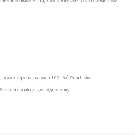
) займає мінімум місця, компресійний чохол із ременями
;
поліестерова тканина 100 г/м² Peach skin;
більшення місця для відпочинку;