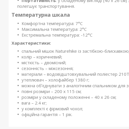
Портативність
: у складеному вигляді (40 x 26 см
полегшує транспортування.
Температурна шкала
Комфортна температура: 7°C
Максимальна температура: 2°C
Екстремальна температура: -12°C
Характеристики:
спальний мішок Naturehike із застібкою-блискавкою
колір – коричневий;
місткість – двомісний;
сезонність – міжсезоння;
матеріали – водовідштовхувальний поліестер 210T, 
утеплювач – холофайбер 1380 г;
можна обʼєднувати з аналогічним спальником для з
повні розміри – 200 х 115 см;
розміри у складеному положенні – 40 х 26 см;
вага – 2.4 кг;
у комплекті є фірмовий чохол;
офіційна гарантія – 1 рік.