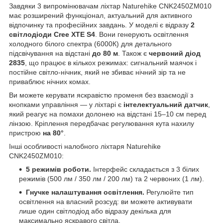
Завдяки 3 випромінювачам ліхтар Naturehike CNK2450ZM010
має розширений функціонал, актуальний для активного
відпочинку та професійних завдань. У моделі є відразу
2
світлодіоди Cree XTE S4
. Вони генерують освітлення
холодного білого спектра (6000К) для детального
підсвічування на відстані
до 80 м
. Також є
червоний діод
2835
, що працює в кількох режимах: сигнальний маячок і
постійне світло-нічник, який не збиває нічний зір та не
приваблює нічних комах.
Ви можете керувати яскравістю променя без взаємодії з
кнопками управління — у ліхтарі є
інтелектуальний датчик
,
який реагує на помахи долонею на відстані 15–10 см перед
лінзою. Кріплення передбачає регулювання кута нахилу
пристрою
на 80°
.
Інші особливості налобного ліхтаря Naturehike
CNK2450ZM010:
5 режимів роботи.
Інтерфейс складається з 3 білих
режимів (500 лм / 350 лм / 200 лм) та 2 червоних (1 лм).
Гнучке налаштування освітлення.
Регулюйте тип
освітлення на власний розсуд: ви можете активувати
лише один світлодіод або відразу декілька для
максимально яскравого світла.