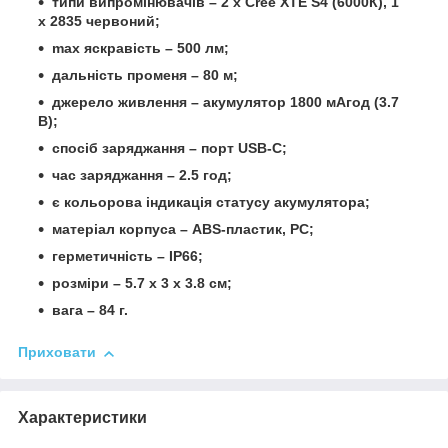
типи випромінювачів – 2 х Cree XTE S4 (6000К), 1
х 2835 червоний;
max яскравість – 500 лм;
дальність променя – 80 м;
джерело живлення – акумулятор 1800 мАгод (3.7
В);
спосіб заряджання – порт USB-C;
час заряджання – 2.5 год;
є кольорова індикація статусу акумулятора;
матеріал корпуса – ABS-пластик, PC;
герметичність – IP66;
розміри – 5.7 х 3 х 3.8 см;
вага – 84 г.
Приховати
Характеристики