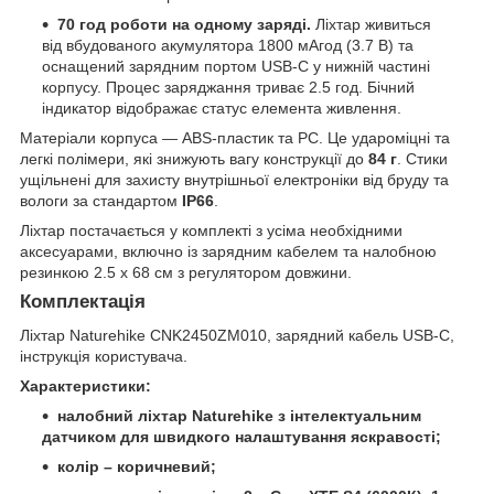
70 год роботи на одному заряді.
Ліхтар живиться
від вбудованого акумулятора 1800 мАгод (3.7 В) та
оснащений зарядним портом USB-C у нижній частині
корпусу. Процес заряджання триває 2.5 год. Бічний
індикатор відображає статус елемента живлення.
Матеріали корпуса — ABS-пластик та PC. Це удароміцні та
легкі полімери, які знижують вагу конструкції до
84 г
. Стики
ущільнені для захисту внутрішньої електроніки від бруду та
вологи за стандартом
IP66
.
Ліхтар постачається у комплекті з усіма необхідними
аксесуарами, включно із зарядним кабелем та налобною
резинкою 2.5 х 68 см з регулятором довжини.
Комплектація
Ліхтар Naturehike CNK2450ZM010, зарядний кабель USB-C,
інструкція користувача.
Характеристики:
налобний ліхтар Naturehike з інтелектуальним
датчиком для швидкого налаштування яскравості;
колір – коричневий;