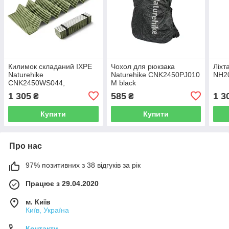
Килимок складаний IXPE
Чохол для рюкзака
Ліхт
Naturehike
Naturehike CNK2450PJ010
NH2
CNK2450WS044,
M black
алюмінієва плівка,
1 305
585
1 3
₴
₴
195x60х1,8 см, оливковий
зелений
Купити
Купити
Про нас
97% позитивних з 38 відгуків за рік
Працює з 29.04.2020
м. Київ
Київ, Україна
Контакти