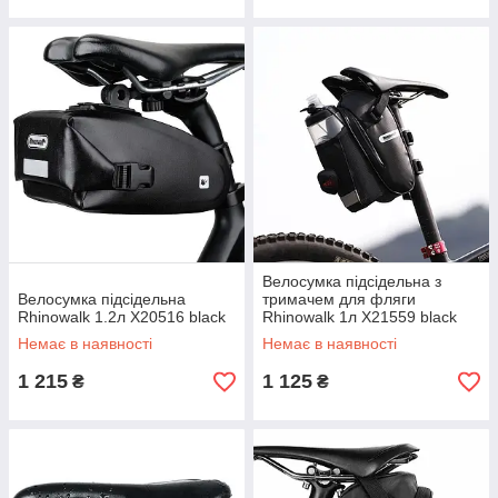
Велосумка підсідельна з
Велосумка підсідельна
тримачем для фляги
Rhinowalk 1.2л X20516 black
Rhinowalk 1л X21559 black
Немає в наявності
Немає в наявності
1 215
1 125
₴
₴