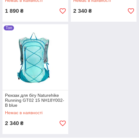
Немає в наявності
Немає в наявності
1 890
2 340
₴
₴
Топ
Рюкзак для бігу Naturehike
Running GT02 15 NH18Y002-
B blue
Немає в наявності
2 340
₴