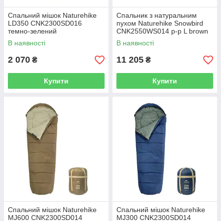
Спальний мішок Naturehike
Спальник з натуральним
LD350 CNK2300SD016
пухом Naturehike Snowbird
темно-зелений
CNK2550WS014 p-р L brown
В наявності
В наявності
2 070
11 205
₴
₴
Купити
Купити
Спальний мішок Naturehike
Спальний мішок Naturehike
MJ600 CNK2300SD014
MJ300 CNK2300SD014