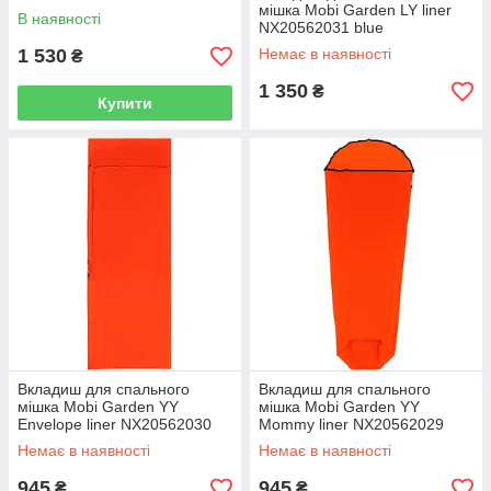
мішка Mobi Garden LY liner
В наявності
NX20562031 blue
1 530
Немає в наявності
₴
1 350
₴
Купити
Вкладиш для спального
Вкладиш для спального
мішка Mobi Garden YY
мішка Mobi Garden YY
Envelope liner NX20562030
Mommy liner NX20562029
orange
orange
Немає в наявності
Немає в наявності
945
945
₴
₴