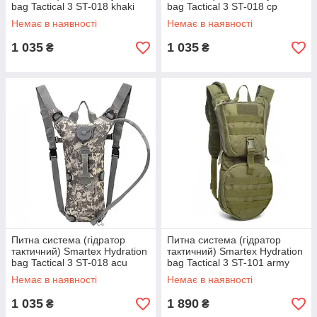
bag Tactical 3 ST-018 khaki
bag Tactical 3 ST-018 cp
camouflage
Немає в наявності
Немає в наявності
1 035
1 035
₴
₴
Питна система (гідратор
Питна система (гідратор
тактичний) Smartex Hydration
тактичний) Smartex Hydration
bag Tactical 3 ST-018 acu
bag Tactical 3 ST-101 army
camouflage
green
Немає в наявності
Немає в наявності
1 035
1 890
₴
₴