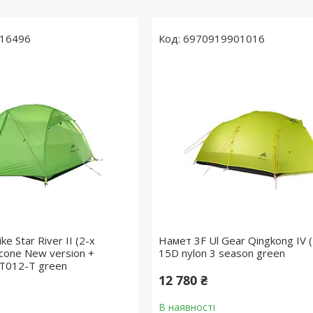
16496
6970919901016
e Star River II (2-х
Намет 3F Ul Gear Qingkong IV (
icone New version +
15D nylon 3 season green
7T012-T green
12 780 ₴
В наявності