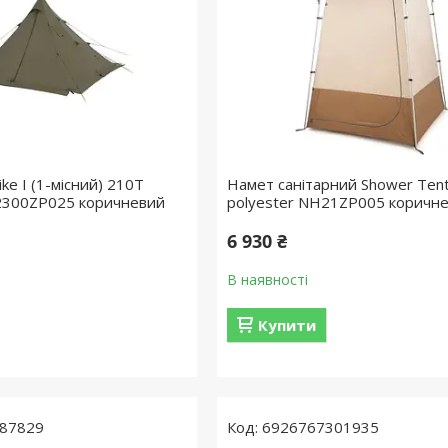
ke I (1-місний) 210T
Намет санітарний Shower Ten
2300ZP025 коричневий
polyester NH21ZP005 коричн
6 930 ₴
В наявності
Купити
87829
6926767301935