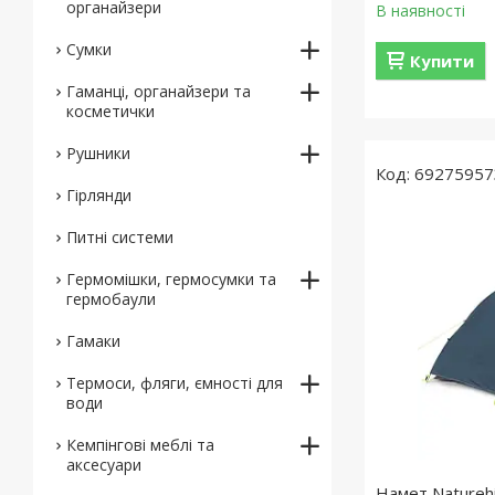
органайзери
В наявності
Сумки
Купити
Гаманці, органайзери та
косметички
Рушники
69275957
Гірлянди
Питні системи
Гермомішки, гермосумки та
гермобаули
Гамаки
Термоси, фляги, ємності для
води
Кемпінгові меблі та
аксесуари
Намет Naturehik