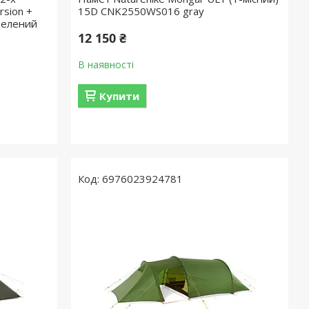
rsion +
15D CNK2550WS016 gray
зелений
12 150 ₴
В наявності
Купити
6976023924781