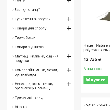
Тенты
Зарядні станції
Туристичні аксесуари
Товари для спорту
Термобокси
Намет Naturehi
Товари з уцінкою
polyester CNK
Матраці, килимки, сидіння,
12 735 ₴
подушки
В наявності
Компресійні мішки, чохли,
органайзери
Купити
Несесери, косметички,
органайзери, гаманці
Трекінгові палиці
69756418
Візочки