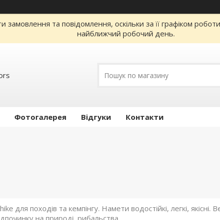
 замовлення та повідомлення, оскільки за її графіком робот
найближчий робочий день.
ors
Фотогалерея
Відгуки
Контакти
ke для походів та кемпінгу. Намети водостійкі, легкі, якісні. 
ідпочинку на природі, рибальства.