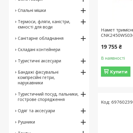
Спальні мішки
Термоси, фляги, каністри,
ємності для води
Намет тримісн
CNK2450WS036
Санітарне обладнання
19 755 ₴
Складані контейнери
В наявності
Туристичні аксесуари
Купити
Бандажі фіксувальні
компресійні гетри,
нарукавники
Туристичний посуд, пальники,
гострове спорядження
69760239
Одяг та аксесуари
Рушники