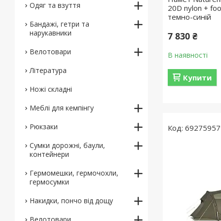
Одяг та взуття
20D nylon + fo
темно-синій
Бандажі, гетри та
нарукавники
7 830 ₴
Велотовари
В наявності
Література
Купити
Ножі складні
Меблі для кемпінгу
Рюкзаки
69275957
Сумки дорожні, баули,
контейнери
Гермомешки, гермочохли,
гермосумки
Накидки, пончо від дощу
Велотовари