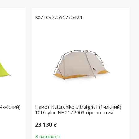
6927595775424
4-місний)
Намет Naturehike Ultralight I (1-місний)
10D nylon NH21ZP003 сіро-жовтий
23 130 ₴
В наявності