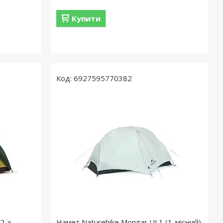
Купити
6927595770382
(2-х
Намет Naturehike Mongar UL1 (1-місний)