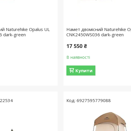
ий Naturehike Opalus UL
Намет двомісний Naturehike O
 dark-green
CNK2450WS036 dark-green
17 550 ₴
В наявності
Купити
22534
6927595779088