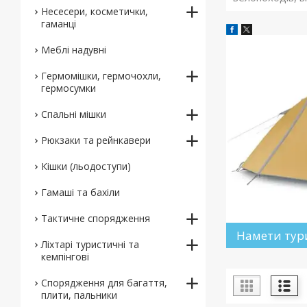
Несесери, косметички,
гаманці
Меблі надувні
Гермомішки, гермочохли,
гермосумки
Спальні мішки
Рюкзаки та рейнкавери
Кішки (льодоступи)
Гамаші та бахіли
Тактичне спорядження
Намети тур
Ліхтарі туристичні та
кемпінгові
Спорядження для багаття,
плити, пальники