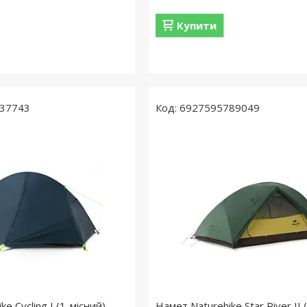
Купити
37743
6927595789049
e Cycling I (1-місний)
Намет Naturehike Star River II 