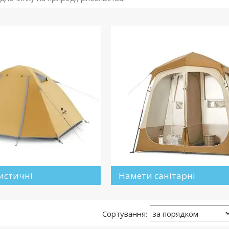
истичні
Намети санітарні