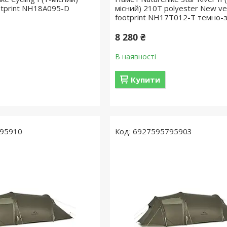
otprint NH18A095-D
місний) 210T polyester New ve
footprint NH17T012-T темно-
8 280 ₴
В наявності
Купити
95910
6927595795903