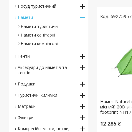
Посуд туристичний
69275957
Намети
Намети туристичні
Намети санітарні
Намети кемпінгові
Тенти
Аксесуари до наметів та
тентів
Подушки
Туристичні килимки
Намет Naturehik
Матраци
місний) 20D sil
footprint NH1
Фільтри
12 285 ₴
Компресійні мішки, чохли,