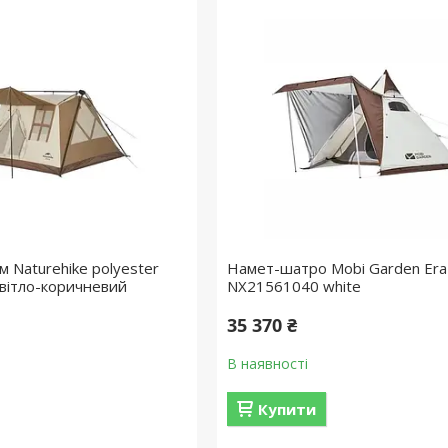
м Naturehike polyester
Намет-шатро Mobi Garden Era
вітло-коричневий
NX21561040 white
35 370 ₴
В наявності
Купити