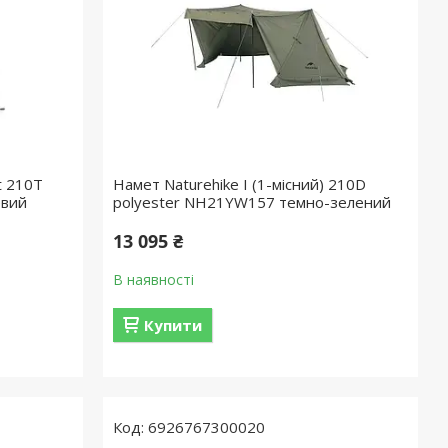
t 210T
Намет Naturehike I (1-місний) 210D
евий
polyester NH21YW157 темно-зелений
13 095 ₴
В наявності
Купити
6926767300020