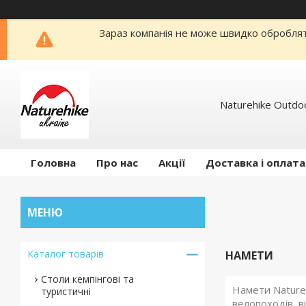
Зараз компанія не може швидко обробляти
Naturehike Outdo
Головна
Про нас
Акції
Доставка і оплата
Каталог товарів
НАМЕТИ
Столи кемпінгові та
Намети Naturehi
туристичні
велопоходів, в