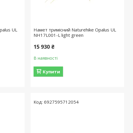
palus UL
Намет тримісний Naturehike Opalus UL
NH17L001-L light green
15 930 ₴
В наявності
Купити
6927595712054