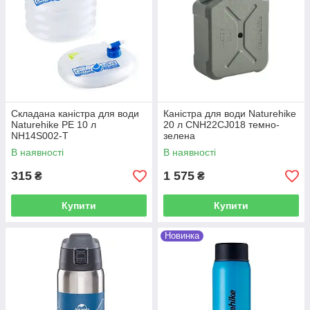
Складана каністра для води
Каністра для води Naturehike
Naturehike РЕ 10 л
20 л CNH22CJ018 темно-
NH14S002-T
зелена
В наявності
В наявності
315
1 575
₴
₴
Купити
Купити
Новинка