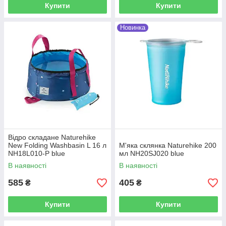
Купити
Купити
Новинка
Відро складане Naturehike
New Folding Washbasin L 16 л
М'яка склянка Naturehike 200
NH18L010-P blue
мл NH20SJ020 blue
В наявності
В наявності
585
405
₴
₴
Купити
Купити