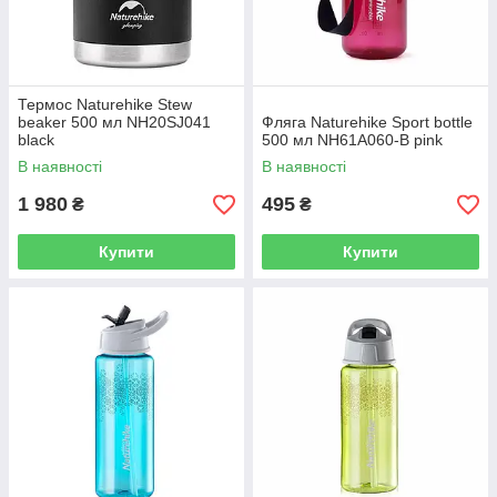
Термос Naturehike Stew
beaker 500 мл NH20SJ041
Фляга Naturehike Sport bottle
black
500 мл NH61A060-B pink
В наявності
В наявності
1 980
495
₴
₴
Купити
Купити