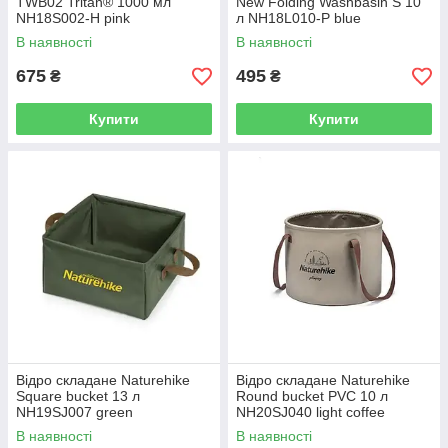
TWB02 Tritan® 1000 мл
New Folding Washbasin S 10
NH18S002-H pink
л NH18L010-P blue
В наявності
В наявності
675
495
₴
₴
Купити
Купити
Відро складане Naturehike
Відро складане Naturehike
Square bucket 13 л
Round bucket PVC 10 л
NH19SJ007 green
NH20SJ040 light coffee
В наявності
В наявності