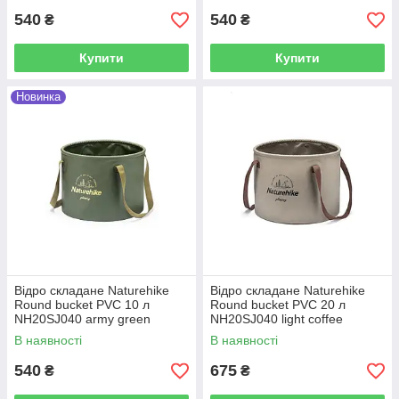
540
540
₴
₴
Купити
Купити
Новинка
Відро складане Naturehike
Відро складане Naturehike
Round bucket PVC 10 л
Round bucket PVC 20 л
NH20SJ040 army green
NH20SJ040 light coffee
В наявності
В наявності
540
675
₴
₴