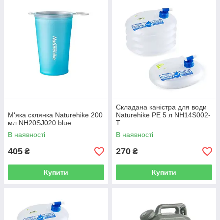
Складана каністра для води
М'яка склянка Naturehike 200
Naturehike РЕ 5 л NH14S002-
мл NH20SJ020 blue
T
В наявності
В наявності
405
270
₴
₴
Купити
Купити